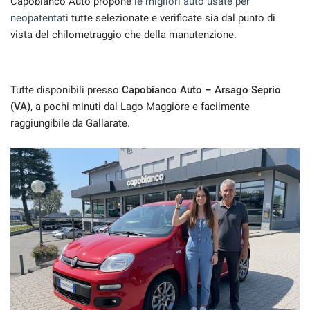
Capobianco Auto propone
le migliori auto usate per
tracciamento
neopatentati
tutte selezionate e verificate sia dal punto di
che
CONTATTI
adottiamo
vista del chilometraggio che della manutenzione.
per
offrire
BLOG
le
funzionalità
Tutte disponibili presso
Capobianco Auto – Arsago Seprio
e
NEWS
(VA)
, a pochi minuti dal Lago Maggiore e facilmente
svolgere
raggiungibile da Gallarate.
le
attività
di
seguito
descritte.
Per
ottenere
maggiori
informazioni
sull'utilità
e
sul
funzionamento
di