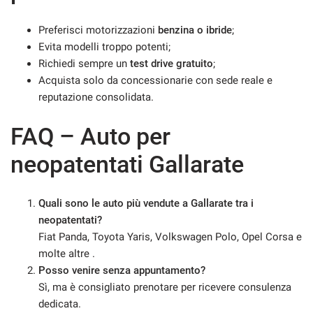
Preferisci motorizzazioni
benzina o ibride
;
Evita modelli troppo potenti;
mpre
Cookie necessari
Richiedi sempre un
test drive gratuito
;
ilitato
Acquista solo da concessionarie con sede reale e
reputazione consolidata.
Cookie delle preferenze
FAQ – Auto per
Cookie per il miglioramento dell'esperienza utente
neopatentati Gallarate
Cookie analitici
Quali sono le auto più vendute a Gallarate tra i
neopatentati?
Cookie di marketing
Fiat Panda, Toyota Yaris, Volkswagen Polo, Opel Corsa e
molte altre .
Posso venire senza appuntamento?
Leggi
la
Sì, ma è consigliato prenotare per ricevere consulenza
cookie
dedicata.
policy