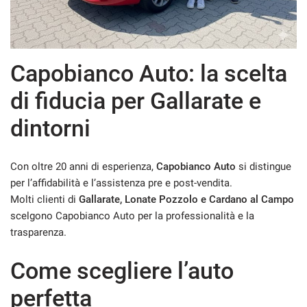
questi
strumenti
di
tracciamento
Capobianco Auto: la scelta
si
rimanda
di fiducia per Gallarate e
alla
cookie
dintorni
policy.
Puoi
rivedere
e
Con oltre 20 anni di esperienza,
Capobianco Auto
si distingue
modificare
per l’affidabilità e l’assistenza pre e post-vendita.
le
Molti clienti di
Gallarate, Lonate Pozzolo e Cardano al Campo
tue
scelgono Capobianco Auto per la professionalità e la
scelte
in
trasparenza.
qualsiasi
momento.
Come scegliere l’auto
perfetta
a