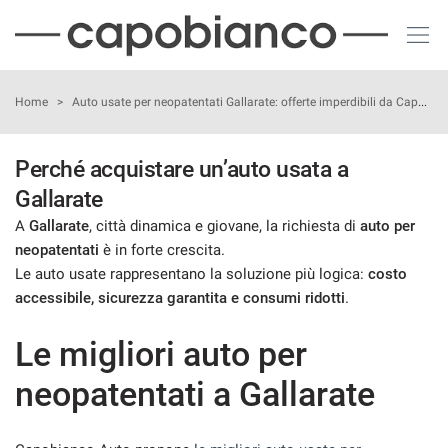
Le
tue
preferenze
di
HOME
Home
>
Auto usate per neopatentati Gallarate: offerte imperdibili da Capobianco Auto
consenso
Il
LISTA VEICOLI
Perché acquistare un’auto usata a
seguente
Gallarate
pannello
CHI SIAMO
ti
A
Gallarate
, città dinamica e giovane, la richiesta di
auto per
consente
neopatentati
è in forte crescita.
di
ACQUISTIAMO USATO
Le auto usate rappresentano la soluzione più logica:
costo
esprimere
le
accessibile, sicurezza garantita e consumi ridotti
.
tue
NOLEGGIO AUTO
preferenze
Le migliori auto per
di
consenso
ASSISTENZA
neopatentati a Gallarate
alle
tecnologie
DICONO DI NOI
di