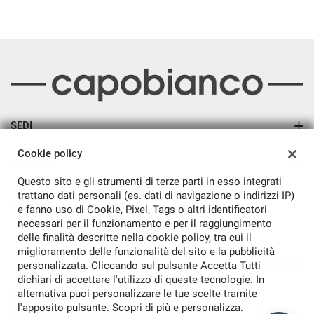
SEDI
Sede di Arsago Seprio
Cookie policy
AZIENDA
Questo sito e gli strumenti di terze parti in esso integrati
Azienda
trattano dati personali (es. dati di navigazione o indirizzi IP)
e fanno uso di Cookie, Pixel, Tags o altri identificatori
Contatti
necessari per il funzionamento e per il raggiungimento
delle finalità descritte nella cookie policy, tra cui il
miglioramento delle funzionalità del sito e la pubblicità
personalizzata. Cliccando sul pulsante Accetta Tutti
TORNA IN CIMA
dichiari di accettare l'utilizzo di queste tecnologie. In
alternativa puoi personalizzare le tue scelte tramite
Copyright © 2026 C.G. Car Srl - P.IVA 01787240124 -
Leggi
l'apposito pulsante. Scopri di più e personalizza.
l'informativa sulla privacy
-
Cookie Policy