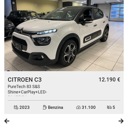
CITROEN C3
€
12.190 €
PureTech 83 S&S
Shine+CarPlay+LED-
31.100KM
2023
Benzina
31.100
5