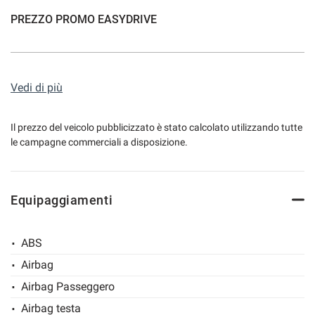
PREZZO PROMO EASYDRIVE
mpre
Cookie necessari
ilitato
VETTURA KM0 PRONTA CONSEGNA---IVA DEDUCIBILE---
Vedi di più
GARANZIA UFFICIALE FIAT ITALIA
Cookie delle preferenze
Il prezzo del veicolo pubblicizzato è stato calcolato utilizzando tutte
le campagne commerciali a disposizione.
Cookie per il miglioramento dell'esperienza utente
Colore GIALLO POSITANO PASTELLO
Interni in tessuto grigio
Cookie analitici
Equipaggiamenti
Sensori di parcheggio posteriori
Frenata automatica d'emergenza + lane assist
Cookie di marketing
Vetri elettrici
ABS
Climatizzatore
Airbag
Volante multifunzione
Leggi
Chiusura centralizzata
Airbag Passeggero
la
cookie
Airbag testa
policy