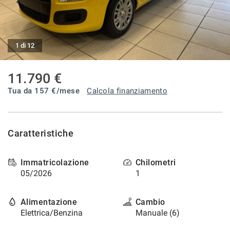
tracciamento
che
CONTATTI
adottiamo
per
offrire
1 di 12
BLOG
le
funzionalità
11.790 €
e
NEWS
svolgere
Tua da
157
€/mese
Calcola finanziamento
le
attività
di
seguito
Caratteristiche
descritte.
Per
ottenere
Immatricolazione
Chilometri
maggiori
05/2026
1
informazioni
sull'utilità
e
Alimentazione
Cambio
sul
Elettrica/Benzina
Manuale (6)
funzionamento
di