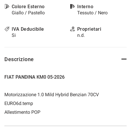
questi
Colore Esterno
Interno
strumenti
Giallo / Pastello
Tessuto / Nero
di
tracciamento
si
IVA Deducibile
Proprietari
rimanda
Si
n.d.
alla
cookie
policy.
Puoi
Descrizione
rivedere
e
modificare
FIAT PANDINA KM0 05-2026
le
tue
scelte
Motorizzazione 1.0 Mild Hybrid Benzian 70CV
in
EURO6d.temp
qualsiasi
momento.
Allestimento POP
a