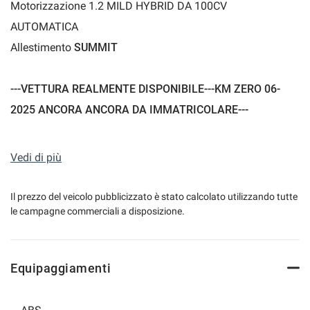
Motorizzazione 1.2 MILD HYBRID DA 100CV
AUTOMATICA
Allestimento
SUMMIT
mpre
Cookie necessari
ilitato
---VETTURA REALMENTE DISPONIBILE---KM ZERO 06-
Cookie delle preferenze
2025 ANCORA ANCORA DA IMMATRICOLARE---
PREZZO DI PARTENZA SCONTATO € 25.900,00
Cookie per il miglioramento dell'esperienza utente
+ VERNICE BICOLORE € 1.300,00
Vedi di più
+ INFOTAINMENT & CONVENIENCE PACK € 1.500,00
Cookie analitici
+ TETTO APRIBILE ELETTRICAMENTE € 1.000,00
Il prezzo del veicolo pubblicizzato è stato calcolato utilizzando tutte
le campagne commerciali a disposizione.
Cookie di marketing
PREZZO TOTALE € 29700 + immatricolazione
Equipaggiamenti
Leggi
la
cookie
COLORE GRIGIO STONE METALLIZZATO
policy