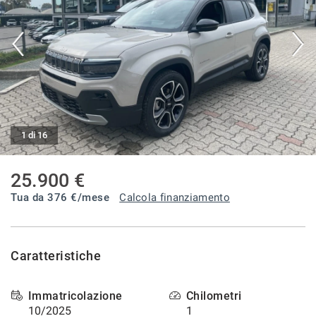
tracciamento
che
CONTATTI
adottiamo
per
offrire
BLOG
le
funzionalità
e
NEWS
svolgere
le
1 di 16
attività
di
seguito
25.900 €
descritte.
Tua da
376
€/mese
Calcola finanziamento
Per
ottenere
maggiori
informazioni
Caratteristiche
sull'utilità
e
sul
Immatricolazione
Chilometri
funzionamento
10/2025
1
di