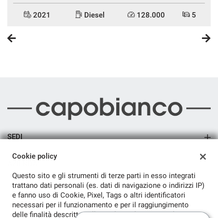
2021
Diesel
128.000
5
SEDI
Sede di Arsago Seprio
Cookie policy
AZIENDA
Questo sito e gli strumenti di terze parti in esso integrati
Azienda
trattano dati personali (es. dati di navigazione o indirizzi IP)
e fanno uso di Cookie, Pixel, Tags o altri identificatori
Contatti
necessari per il funzionamento e per il raggiungimento
delle finalità descritte nella cookie policy, tra cui il