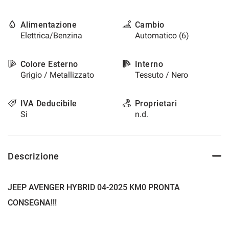
questi
strumenti
Alimentazione
Cambio
di
Elettrica/Benzina
Automatico (6)
tracciamento
si
rimanda
Colore Esterno
Interno
alla
Grigio / Metallizzato
Tessuto / Nero
cookie
policy.
Puoi
IVA Deducibile
Proprietari
rivedere
Si
n.d.
e
modificare
le
tue
Descrizione
scelte
in
qualsiasi
JEEP AVENGER HYBRID 04-2025 KM0 PRONTA
momento.
CONSEGNA!!!
a