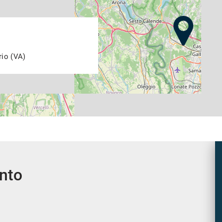
rio (VA)
ento