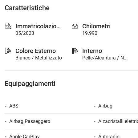
questi
Caratteristiche
strumenti
di
tracciamento
Immatricolazione
Chilometri
si
05/2023
19.990
rimanda
alla
cookie
Colore Esterno
Interno
policy.
Bianco / Metallizzato
Pelle/Alcantara / Nero
Puoi
rivedere
e
modificare
Equipaggiamenti
le
tue
scelte
in
ABS
Airbag
qualsiasi
momento.
Airbag Passeggero
Alzacristalli elettri
Apple CarPlay
Autoradio
a