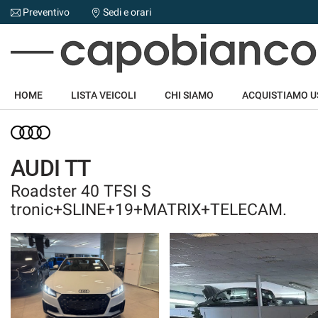
Preventivo
Sedi e orari
Le
tue
preferenze
di
HOME
consenso
HOME
LISTA VEICOLI
CHI SIAMO
ACQUISTIAMO 
Il
LISTA VEICOLI
seguente
pannello
CHI SIAMO
ti
AUDI TT
consente
di
Roadster 40 TFSI S
ACQUISTIAMO USATO
esprimere
tronic+SLINE+19+MATRIX+TELECAM.
le
tue
NOLEGGIO AUTO
preferenze
di
consenso
ASSISTENZA
alle
tecnologie
DICONO DI NOI
di