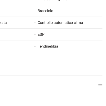
Bracciolo
zata
Controllo automatico clima
ESP
Fendinebbia
Pacchetto sportivo
Sensore di luce
gio anteriori
Servosterzo
 elettrici
Telecamera per parcheggio assistito