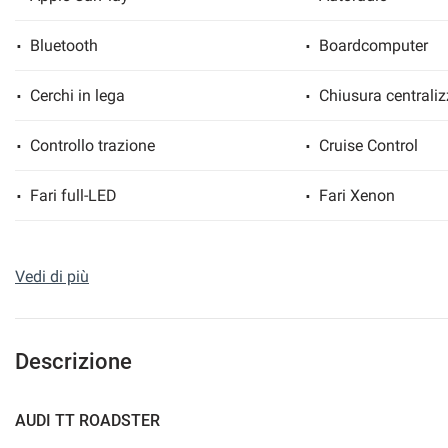
Bluetooth
Boardcomputer
Cerchi in lega
Chiusura centraliz
mpre
Cookie necessari
ilitato
Controllo trazione
Cruise Control
Cookie delle preferenze
Fari full-LED
Fari Xenon
Cookie per il miglioramento dell'esperienza utente
Immobilizzatore elettronico
Leve al volante
Vedi di più
Cookie analitici
Park Distance Control
Sedili riscaldati
Cookie di marketing
Sensore di pioggia
Sensori di parcheg
Descrizione
Navigatore satellitare
Specchietti laterali
AUDI TT ROADSTER