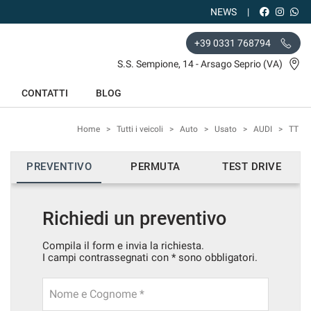
NEWS
+39 0331 768794
S.S. Sempione, 14 - Arsago Seprio (VA)
CONTATTI
BLOG
Home
>
Tutti i veicoli
>
Auto
>
Usato
>
AUDI
>
TT
PREVENTIVO
PERMUTA
TEST DRIVE
Richiedi un preventivo
Compila il form e invia la richiesta.
I campi contrassegnati con * sono obbligatori.
Nome e Cognome *