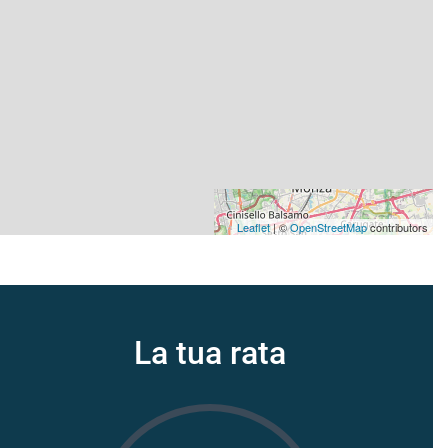
Leaflet
| ©
OpenStreetMap
contributors
La tua rata