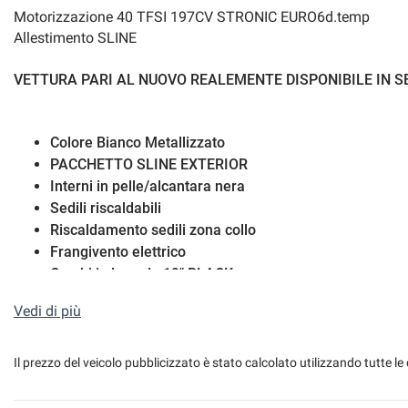
Motorizzazione 40 TFSI 197CV STRONIC EURO6d.temp
Allestimento SLINE
VETTURA PARI AL NUOVO REALEMENTE DISPONIBILE IN SED
Colore Bianco Metallizzato
PACCHETTO SLINE EXTERIOR
Interni in pelle/alcantara nera
Sedili riscaldabili
Riscaldamento sedili zona collo
Frangivento elettrico
Cerchi in lega da 19" BLACK
Fari FULL LED MATRIX
Vedi di più
Fari posteriori LED con luci di svolta dinamiche
AUDI SMARTPHONE (Apple car Play/Android Auto)
Sistema di navigazione AUDI MMI PLUS
Il prezzo del veicolo pubblicizzato è stato calcolato utilizzando tutte
Sensori di parcheggio anteriori + posteriori
Telecamera parcheggio posteriore