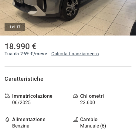
tracciamento
che
CONTATTI
adottiamo
per
offrire
1 di 17
BLOG
le
funzionalità
18.990 €
e
NEWS
svolgere
Tua da
269
€/mese
Calcola finanziamento
le
attività
di
seguito
Caratteristiche
descritte.
Per
ottenere
Immatricolazione
Chilometri
maggiori
06/2025
23.600
informazioni
sull'utilità
e
Alimentazione
Cambio
sul
Benzina
Manuale (6)
funzionamento
di