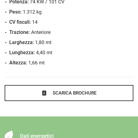
rappresentano un impegno contrattuale.
Potenza:
74 KW / 101 CV
Fari LED
Frenata d'emergenza assistita
Peso:
1.312 kg
Immobilizzatore elettronico
CV fiscali:
14
Isofix
Trazione:
Anteriore
Riconoscimento dei segnali stradali
Larghezza:
1,80 mt
Sensore di luce
Lunghezza:
4,40 mt
Sensore di pioggia
Altezza:
1,66 mt
Sensori di parcheggio posteriori
Servosterzo
Specchietti laterali elettrici
SCARICA BROCHURE
Telecamera per parcheggio assistito
Touch screen
Vetri oscurati
Volante in pelle
Dati energetici
Volante multifunzione