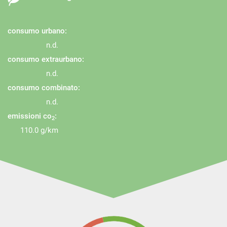
consumo urbano:
n.d.
consumo extraurbano:
n.d.
consumo combinato:
n.d.
emissioni co
:
2
110.0 g/km