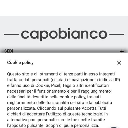
SEDI
Sede di Arsago Seprio
Cookie policy
AZIENDA
Questo sito e gli strumenti di terze parti in esso integrati
Azienda
trattano dati personali (es. dati di navigazione o indirizzi IP)
e fanno uso di Cookie, Pixel, Tags o altri identificatori
Contatti
necessari per il funzionamento e per il raggiungimento
delle finalità descritte nella cookie policy, tra cui il
BENVENUTO 😊
miglioramento delle funzionalità del sito e la pubblicità
personalizzata. Cliccando sul pulsante Accetta Tutti
L’auto giusta? La troviamo insieme. Un
TORNA IN CIMA
consulente
Capobianco
è disponibile ora in
dichiari di accettare l'utilizzo di queste tecnologie. In
chat
alternativa puoi personalizzare le tue scelte tramite
Copyright © 2026 C.G. Car Srl - P.IVA 01787240124 -
Leggi
l'apposito pulsante. Scopri di più e personalizza.
l'informativa sulla privacy
-
Cookie Policy