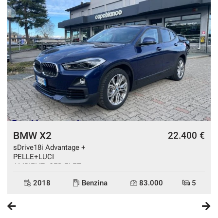
BMW X2
€
22.400 €
sDrive18i Advantage +
PELLE+LUCI
AMBIENT+SED.ELET.
2018
Benzina
83.000
5