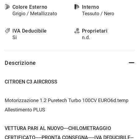
questi
Colore Esterno
Interno
strumenti
Grigio / Metallizzato
Tessuto / Nero
di
tracciamento
si
IVA Deducibile
Proprietari
rimanda
Si
n.d.
alla
cookie
policy.
Puoi
Descrizione
rivedere
e
modificare
CITROEN C3 AIRCROSS
le
tue
scelte
Motorizzazione 1.2 Puretech Turbo 100CV EURO6d.temp
in
Allestimento PLUS
qualsiasi
momento.
VETTURA PARI AL NUOVO---CHILOMETRAGGIO
CERTIFICATO----PRONTA CONSEGNA----IVA DEDUCIBILE--
a