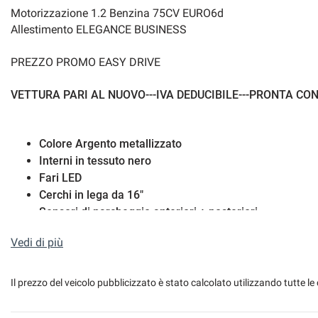
Motorizzazione 1.2 Benzina 75CV EURO6d
Allestimento ELEGANCE BUSINESS
PREZZO PROMO EASY DRIVE
VETTURA PARI AL NUOVO---IVA DEDUCIBILE---PRONTA C
Colore Argento metallizzato
Interni in tessuto nero
Fari LED
Cerchi in lega da 16"
Sensori di parcheggio anteriori + posteriori
Volante in pelle multifunzione
Vedi di più
Cruise control
Sistema anticollisione
Climatizzatore manuale
Il prezzo del veicolo pubblicizzato è stato calcolato utilizzando tutte
Apple car play/Android auto
Sensore luci/pioggia