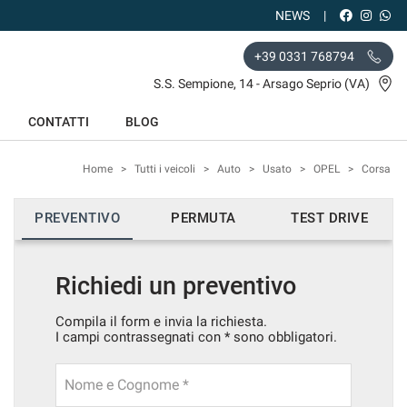
NEWS
+39 0331 768794
S.S. Sempione, 14 - Arsago Seprio (VA)
CONTATTI
BLOG
Home
>
Tutti i veicoli
>
Auto
>
Usato
>
OPEL
>
Corsa
PREVENTIVO
PERMUTA
TEST DRIVE
Richiedi un preventivo
Compila il form e invia la richiesta.
I campi contrassegnati con * sono obbligatori.
Nome e Cognome *