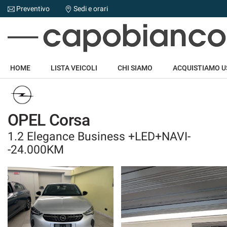
Preventivo
Sedi e orari
Le
tue
preferenze
di
HOME
consenso
HOME
LISTA VEICOLI
CHI SIAMO
ACQUISTIAMO 
Il
LISTA VEICOLI
seguente
pannello
CHI SIAMO
ti
OPEL Corsa
consente
di
1.2 Elegance Business +LED+NAVI-
ACQUISTIAMO USATO
esprimere
-24.000KM
le
tue
NOLEGGIO AUTO
preferenze
di
consenso
ASSISTENZA
alle
tecnologie
DICONO DI NOI
di