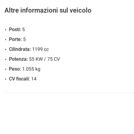
Altre informazioni sul veicolo
N.B. La dotazione tecnica, gli optional e gli allestimenti indica
Posti:
5
differire dall'effettivo equipaggiamento della vettura disponibi
portali e da eventuali errate trascrizioni del sistema informat
Porte:
5
database. Ci scusiamo anticipatamente per l'inconveniente e Vi 
Cilindrata:
1199 cc
dettagli dello specifico veicolo. C.G. Car S.r.l. declina ogni r
rappresentano un impegno contrattuale.
Potenza:
55 KW / 75 CV
Peso:
1.055 kg
CV fiscali:
14