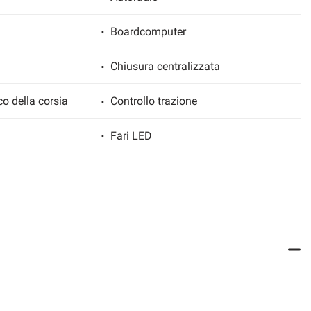
Boardcomputer
Chiusura centralizzata
co della corsia
Controllo trazione
Fari LED
ettronico
Isofix
Sensore di pioggia
gio posteriori
Servosterzo
Volante multifunzione