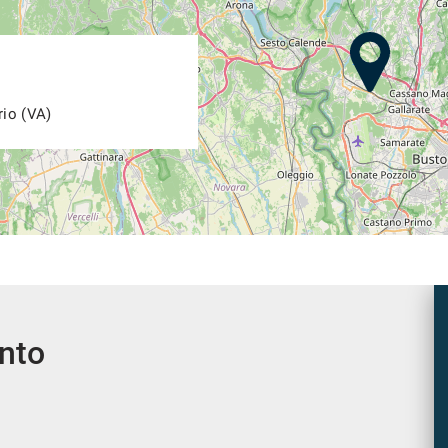
rio (VA)
ento