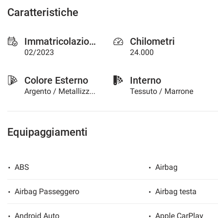
questi
Caratteristiche
strumenti
di
tracciamento
Immatricolazione
Chilometri
si
02/2023
24.000
rimanda
alla
cookie
Colore Esterno
Interno
policy.
Argento / Metallizzato
Tessuto / Marrone
Puoi
rivedere
e
modificare
Equipaggiamenti
le
tue
scelte
in
ABS
Airbag
qualsiasi
momento.
Airbag Passeggero
Airbag testa
Android Auto
Apple CarPlay
a