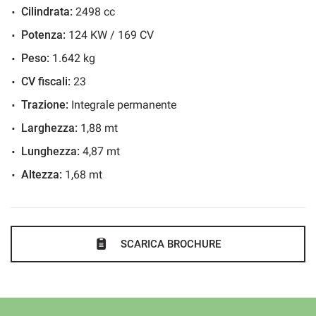
specifico veicolo. C.G. Car S.r.l. declina ogni responsabilità
Cilindrata:
2498 cc
Cruise Control
per eventuali involontarie incongruenze, che non
Potenza:
124 KW / 169 CV
ESP
rappresentano un impegno contrattuale.
Fari LED
Peso:
1.642 kg
Fendinebbia
CV fiscali:
23
Frenata d'emergenza assistita
Trazione:
Integrale permanente
Immobilizzatore elettronico
Larghezza:
1,88 mt
Isofix
Lunghezza:
4,87 mt
Leve al volante
Altezza:
1,68 mt
Park Distance Control
Regolazione elettrica sedili
Riconoscimento dei segnali stradali
SCARICA BROCHURE
Sedile posteriore sdoppiato
Sedili riscaldati
Sensore di luce