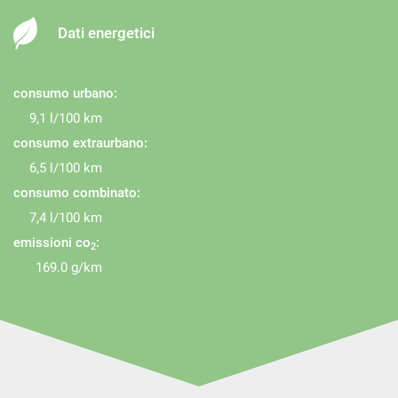
Sensore di pioggia
Dati energetici
Sensori di parcheggio anteriori
Sensori di parcheggio posteriori
Servosterzo
consumo urbano:
Specchietti laterali elettrici
9,1 l/100 km
consumo extraurbano:
Telecamera per parcheggio assistito
6,5 l/100 km
Trazione integrale
consumo combinato:
Vetri oscurati
7,4 l/100 km
Volante in pelle
emissioni co
:
2
Volante riscaldabile
169.0 g/km