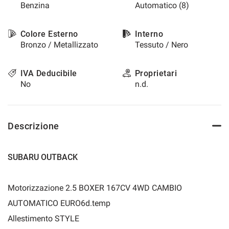
Benzina
Automatico (8)
questi
strumenti
di
Colore Esterno
Interno
tracciamento
Bronzo / Metallizzato
Tessuto / Nero
si
rimanda
alla
IVA Deducibile
Proprietari
cookie
No
n.d.
policy.
Puoi
rivedere
e
Descrizione
modificare
le
tue
SUBARU OUTBACK
scelte
in
qualsiasi
Motorizzazione 2.5 BOXER 167CV 4WD CAMBIO
momento.
AUTOMATICO EURO6d.temp
Allestimento STYLE
a