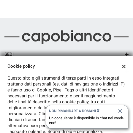
SEDI
Sede di Arsago Seprio
Cookie policy
AZIENDA
Questo sito e gli strumenti di terze parti in esso integrati
Azienda
trattano dati personali (es. dati di navigazione o indirizzi IP)
e fanno uso di Cookie, Pixel, Tags o altri identificatori
Contatti
necessari per il funzionamento e per il raggiungimento
delle finalità descritte nella cookie policy, tra cui il
miglioramento delle funzionalità del sito e la pubblicità
NON RIMANDARE A DOMANI ⌛
personalizzata. Cliccando sul pulsante Accetta Tutti
TORNA IN CIMA
Un consulente è disponibile in chat nel week-
dichiari di accettare l'utilizzo di queste tecnologie. In
end!
alternativa puoi personalizzare le tue scelte tramite
Copyright © 2026 C.G. Car Srl - P.IVA 01787240124 -
Leggi
l'apposito pulsante. Scopri di più e personalizza.