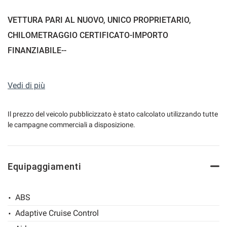
VETTURA PARI AL NUOVO, UNICO PROPRIETARIO,
CHILOMETRAGGIO CERTIFICATO-IMPORTO
mpre
Cookie necessari
FINANZIABILE--
ilitato
Cookie delle preferenze
Vedi di più
Colore BRILLIANT BRONZE METALLIC
Interni in tessuto nero
Cookie per il miglioramento dell'esperienza utente
Il prezzo del veicolo pubblicizzato è stato calcolato utilizzando tutte
Cerchi in lega da 18" satinati
le campagne commerciali a disposizione.
FARI LED
Cookie analitici
Trazione integrale
Sedili elettrici
Cookie di marketing
Equipaggiamenti
Sedili anteriori + posteriori riscaldabili
Volante riscaldabile
Sensori di parcheggio posteriori
ABS
Leggi
Telecamera parcheggio posteriore
la
Adaptive Cruise Control
cookie
Vetri posteriori oscurati
policy