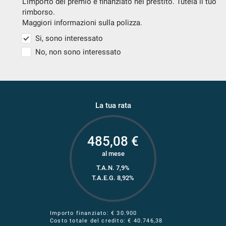
L'importo del premio è finanziato nel prestito. Tutela il tuo
rimborso.
Maggiori informazioni sulla polizza.
Si, sono interessato
No, non sono interessato
La tua rata
485,08
€
al mese
T.A.N. 7,9%
T.A.E.G.
8,92
%
Importo finanziato: €
30.900
Costo totale del credito: €
40.746,38