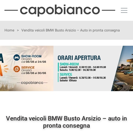
Le
tue
preferenze
di
HOME
Home
>
Vendita veicoli BMW Busto Arsizio – Auto in pronta consegna
consenso
Il
LISTA VEICOLI
seguente
pannello
CHI SIAMO
ti
consente
di
ACQUISTIAMO USATO
esprimere
le
tue
NOLEGGIO AUTO
preferenze
di
consenso
ASSISTENZA
alle
Vendita veicoli BMW Busto Arsizio – auto in
tecnologie
pronta consegna
DICONO DI NOI
di