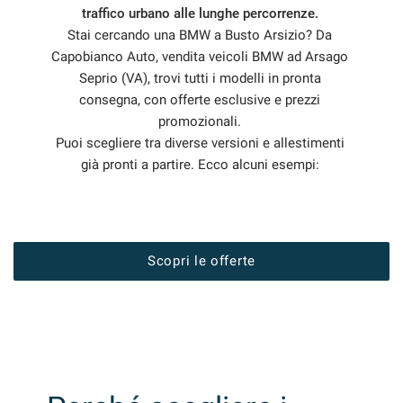
traffico urbano alle lunghe percorrenze.
questi
Stai cercando una BMW a Busto Arsizio? Da
strumenti
di
Capobianco Auto, vendita veicoli BMW ad Arsago
tracciamento
Seprio (VA), trovi tutti i modelli in pronta
si
consegna, con offerte esclusive e prezzi
rimanda
promozionali.
alla
Puoi scegliere tra diverse versioni e allestimenti
cookie
policy.
già pronti a partire. Ecco alcuni esempi:
Puoi
rivedere
e
modificare
le
Scopri le offerte
tue
scelte
in
qualsiasi
momento.
a