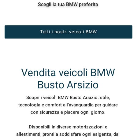
tracciamento
Scegli la tua BMW preferita
che
CONTATTI
adottiamo
per
offrire
BLOG
Tutti i nostri veicoli BMW
le
funzionalità
e
NEWS
svolgere
le
attività
Vendita veicoli BMW
di
seguito
Busto Arsizio
descritte.
Per
ottenere
Scopri i veicoli BMW Busto Arsizio: stile,
maggiori
tecnologia e comfort all’avanguardia per guidare
informazioni
con sicurezza e piacere ogni giorno.
sull'utilità
e
sul
Disponibili in diverse motorizzazioni e
funzionamento
allestimenti, pronti a soddisfare ogni esigenza, dal
di