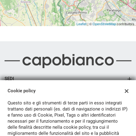
Leaflet
| ©
OpenStreetMap
contributors
SEDI
Sede di Arsago Seprio
Cookie policy
AZIENDA
Questo sito e gli strumenti di terze parti in esso integrati
Azienda
trattano dati personali (es. dati di navigazione o indirizzi IP)
e fanno uso di Cookie, Pixel, Tags o altri identificatori
Contatti
necessari per il funzionamento e per il raggiungimento
delle finalità descritte nella cookie policy, tra cui il
miglioramento delle funzionalità del sito e la pubblicità