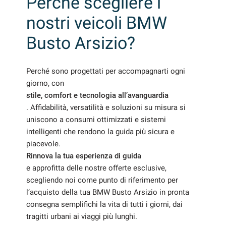
Perché scegliere i
nostri veicoli BMW
Busto Arsizio?
mpre
Cookie necessari
ilitato
Perché sono progettati per accompagnarti ogni
Cookie delle preferenze
giorno, con
stile, comfort e tecnologia all’avanguardia
Cookie per il miglioramento dell'esperienza utente
. Affidabilità, versatilità e soluzioni su misura si
uniscono a consumi ottimizzati e sistemi
intelligenti che rendono la guida più sicura e
Cookie analitici
piacevole.
Rinnova la tua esperienza di guida
Cookie di marketing
e approfitta delle nostre offerte esclusive,
scegliendo noi come punto di riferimento per
l’acquisto della tua BMW Busto Arsizio in pronta
Leggi
consegna semplifichi la vita di tutti i giorni, dai
la
cookie
tragitti urbani ai viaggi più lunghi.
policy