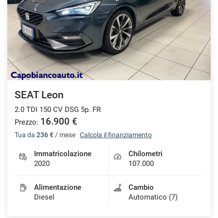
tracciamento
che
CONTATTI
adottiamo
per
offrire
BLOG
le
funzionalità
e
NEWS
svolgere
le
SEAT Leon
attività
2.0 TDI 150 CV DSG 5p. FR
di
seguito
16.900 €
Prezzo:
descritte.
Tua da
236 €
/ mese
Calcola il finanziamento
Per
ottenere
Immatricolazione
Chilometri
maggiori
2020
107.000
informazioni
sull'utilità
Alimentazione
Cambio
e
Diesel
Automatico (7)
sul
funzionamento
di