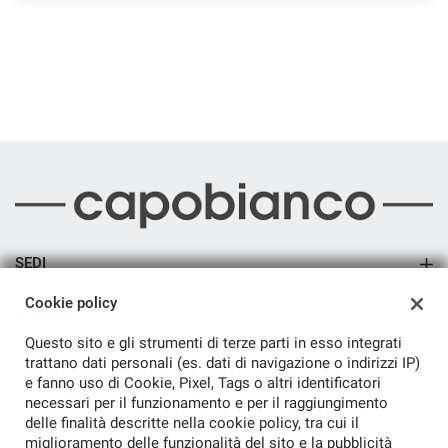
questi
strumenti
di
tracciamento
si
rimanda
alla
cookie
policy.
Puoi
rivedere
e
modificare
SEDI
le
Sede di Arsago Seprio
tue
Cookie policy
scelte
AZIENDA
in
Questo sito e gli strumenti di terze parti in esso integrati
qualsiasi
Azienda
trattano dati personali (es. dati di navigazione o indirizzi IP)
momento.
e fanno uso di Cookie, Pixel, Tags o altri identificatori
Contatti
necessari per il funzionamento e per il raggiungimento
delle finalità descritte nella cookie policy, tra cui il
miglioramento delle funzionalità del sito e la pubblicità
a