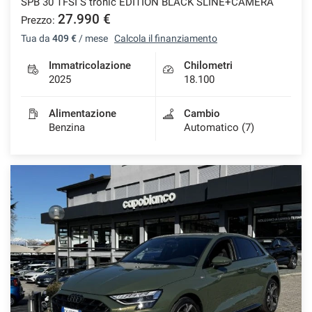
SPB 30 TFSI S tronic EDITION BLACK SLINE+CAMERA
27.990 €
Prezzo:
Tua da
409 €
/ mese
Calcola il finanziamento
Immatricolazione
Chilometri
2025
18.100
Alimentazione
Cambio
Benzina
Automatico (7)