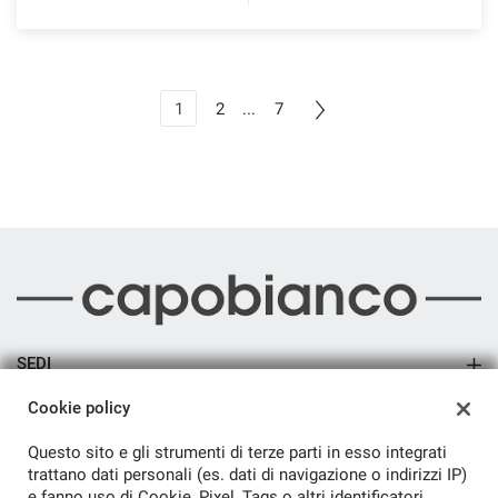
1
2
...
7
SEDI
Sede di Arsago Seprio
Cookie policy
AZIENDA
Questo sito e gli strumenti di terze parti in esso integrati
Azienda
trattano dati personali (es. dati di navigazione o indirizzi IP)
e fanno uso di Cookie, Pixel, Tags o altri identificatori