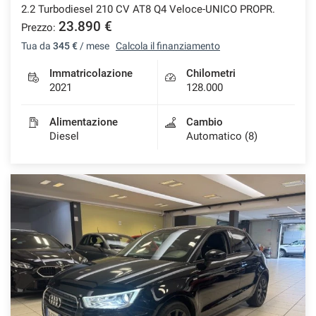
2.2 Turbodiesel 210 CV AT8 Q4 Veloce-UNICO PROPR.
Salva
23.890 €
Prezzo:
le
impostazioni
Tua da
345 €
/ mese
Calcola il finanziamento
Immatricolazione
Chilometri
2021
128.000
Alimentazione
Cambio
Diesel
Automatico (8)