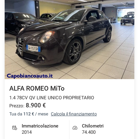
questi
strumenti
di
tracciamento
si
rimanda
alla
cookie
policy.
Puoi
rivedere
e
modificare
le
ALFA ROMEO MiTo
tue
1.4 78CV QV LINE UNICO PROPRIETARIO
scelte
8.900 €
in
Prezzo:
qualsiasi
Tua da
112 €
/ mese
Calcola il finanziamento
momento.
Immatricolazione
Chilometri
2014
74.400
a