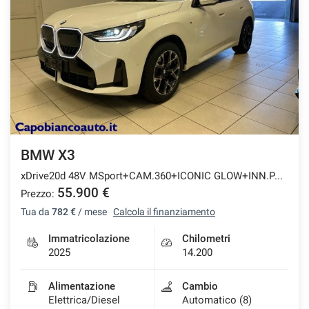
BMW X3
xDrive20d 48V MSport+CAM.360+ICONIC GLOW+INN.PACK
55.900 €
Prezzo:
Tua da
782 €
/ mese
Calcola il finanziamento
Immatricolazione
Chilometri
2025
14.200
Alimentazione
Cambio
Elettrica/Diesel
Automatico (8)