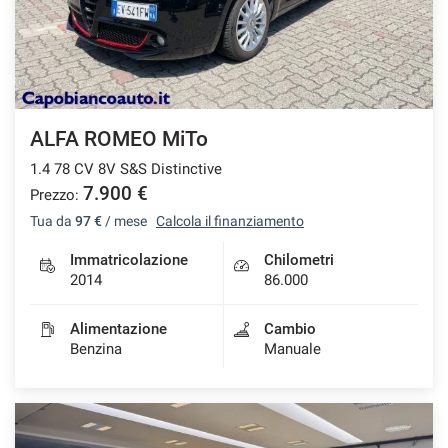
tracciamento
che
CONTATTI
adottiamo
per
offrire
BLOG
le
funzionalità
ALFA ROMEO MiTo
e
NEWS
svolgere
1.4 78 CV 8V S&S Distinctive
le
7.900 €
Prezzo:
attività
Tua da
97 €
/ mese
Calcola il finanziamento
di
seguito
Immatricolazione
Chilometri
descritte.
2014
86.000
Per
ottenere
maggiori
Alimentazione
Cambio
informazioni
Benzina
Manuale
sull'utilità
e
sul
funzionamento
di