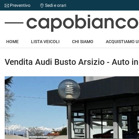
Preventivo
Sedi e orari
Le
tue
preferenze
di
HOME
consenso
HOME
LISTA VEICOLI
CHI SIAMO
ACQUISTIAMO 
Il
LISTA VEICOLI
seguente
Vendita Audi Busto Arsizio - Auto i
pannello
CHI SIAMO
ti
consente
di
ACQUISTIAMO USATO
esprimere
le
tue
NOLEGGIO AUTO
preferenze
di
consenso
ASSISTENZA
alle
tecnologie
DICONO DI NOI
di