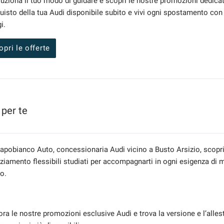
luziona il tuo modo di guidare e scopri le nostre promozioni dedica
quisto della tua Audi disponibile subito e vivi ogni spostamento con p
i.
opri le offerte
 per te
apobianco Auto, concessionaria Audi vicino a Busto Arsizio, scopri l
nziamento flessibili studiati per accompagnarti in ogni esigenza di 
co.
ora le nostre promozioni esclusive Audi e trova la versione e l’alles