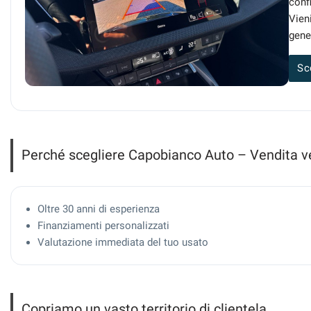
confi
Vien
gene
Sc
Perché scegliere Capobianco Auto – Vendita ve
Oltre 30 anni di esperienza
Finanziamenti personalizzati
Valutazione immediata del tuo usato
Copriamo un vasto territorio di clientela