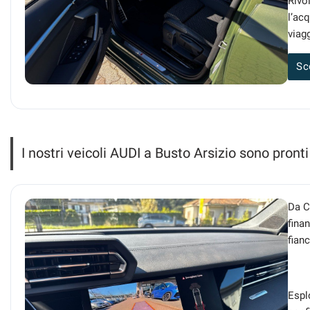
Rivo
l’ac
viagg
Sc
I nostri veicoli AUDI a Busto Arsizio sono pronti
Da C
fina
fian
Espl