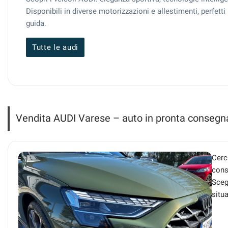
questi
Disponibili in diverse motorizzazioni e allestimenti, perfet
strumenti
guida.
di
tracciamento
Tutte le audi
si
rimanda
alla
cookie
policy.
Puoi
rivedere
Vendita AUDI Varese – auto in pronta consegn
e
modificare
le
tue
Cerc
scelte
cons
in
Scegl
qualsiasi
momento.
situ
a