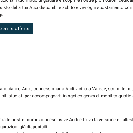
luziona il tuo modo di guidare e scopri le nostre promozioni dedica
quisto della tua Audi disponibile subito e vivi ogni spostamento con p
i.
opri le offerte
e
apobianco Auto, concessionaria Audi vicino a Varese, scopri le nost
sibili studiati per accompagnarti in ogni esigenza di mobilità quoti
ora le nostre promozioni esclusive Audi e trova la versione e l’alles
gurazioni già disponibili.