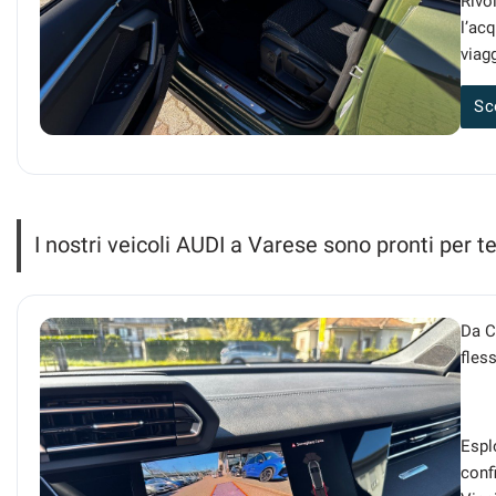
Rivo
l’ac
viagg
Sc
I nostri veicoli AUDI a Varese sono pronti per t
Da C
fles
Espl
confi