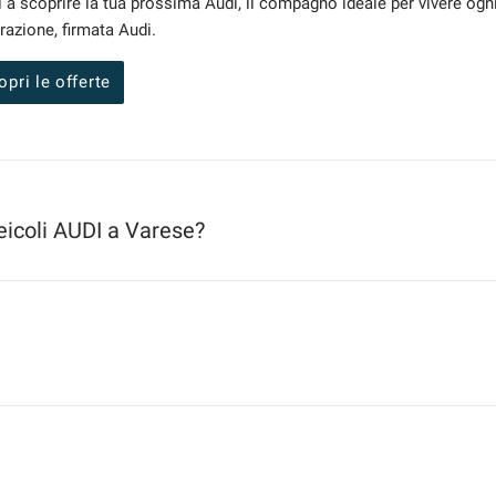
i a scoprire la tua prossima Audi, il compagno ideale per vivere ogn
razione, firmata Audi.
opri le offerte
icoli AUDI a Varese?