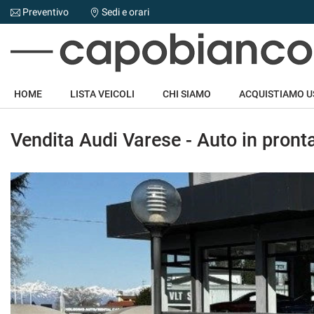
Preventivo
Sedi e orari
Le
tue
preferenze
di
HOME
consenso
HOME
LISTA VEICOLI
CHI SIAMO
ACQUISTIAMO 
Il
LISTA VEICOLI
seguente
Vendita Audi Varese - Auto in pron
pannello
CHI SIAMO
ti
consente
di
ACQUISTIAMO USATO
esprimere
le
tue
NOLEGGIO AUTO
preferenze
di
consenso
ASSISTENZA
alle
tecnologie
DICONO DI NOI
di