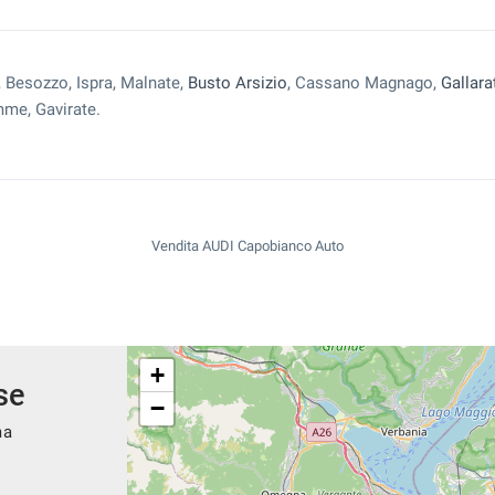
, Besozzo, Ispra, Malnate,
Busto Arsizio
, Cassano Magnago,
Gallara
me, Gavirate.
Vendita AUDI Capobianco Auto
+
se
−
ma